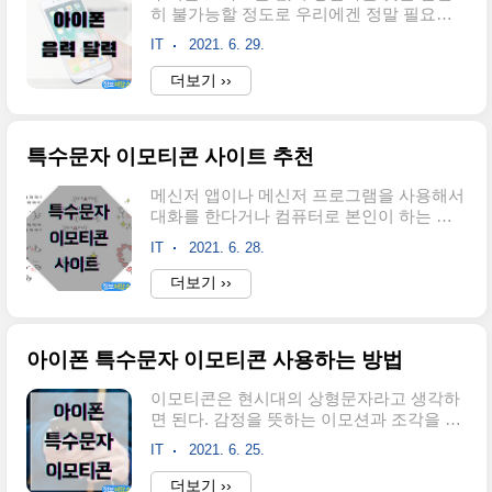
히 불가능할 정도로 우리에겐 정말 필요한
Last Update: 2025/7/15
전자기기가 되었다. 요즘은 스마트폰으로
http://0123456789nonexistent.com:80/announceht
IT
2021. 6. 29.
많은 것을 할 수 있는데 주로 인터넷, SNS,
메신저, 동영상 시청 등을 할 것이다. 스마트
더보기 ››
폰으로 일정이나 약속, 할 일 등을 달력에 등
록해놓고 사용하는 경우는 기본 중에 기본
일 것이다. 그렇기 때문에 달력은 스마트폰
특수문자 이모티콘 사이트 추천
의 없으면 안 되는 기능이다. 하지만 스마트
폰 달력은 양력만 지원이 되고 음력은 지원
메신저 앱이나 메신저 프로그램을 사용해서
하지 않는 경우가 많다. 아이폰 또한 그렇다.
대화를 한다거나 컴퓨터로 본인이 하는 커
요즘은 음력을 사용하지 않고 대부분 양력
뮤니티에서 재밌는 글을 작성할 때 글자로
을 많이 사용하기 때문일 것이다. 하지만 우
IT
2021. 6. 28.
만 작성하면 재미가 없으니 재밌는 짤방을
리는 가끔 음력 달력이 필요한 경우가 있다.
넣거나 이모티콘들을 삽입해서 재미의 요소
더보기 ››
보통 음력을 사용하는 집안 행사나 제사 같
를 올리기도 한다. SNS Keyboard 이 사이트
은 것도 있고 음력으로 생일을 챙기는 사람
는 SNS Keyboard라는 사이트인데 특수문
이 있기 때문이다. 많이 사용하지는..
자 이모티콘 외에도 다양한 서비스들을 제
아이폰 특수문자 이모티콘 사용하는 방법
공하고 있다. 특히 SNS에서 사용되는 폰트
나 재미있는 글자 등에 특화되어 있는 서비
이모티콘은 현시대의 상형문자라고 생각하
스들을 제공하고 있다. 위 서비스 목록에서
면 된다. 감정을 뜻하는 이모션과 조각을 뜻
이모티콘 서비스에서 우리가 원하는 이모티
하는 아이콘의 합성어가 이모티콘이다. 온
콘들을 제공하고 있다. 아래 링크를 클릭하
IT
2021. 6. 25.
라인에서의 의사소통에서 감정이나 메시지
면 사이트로 이동이 된다. 특이한 특수문자
를 전달하기 위한 하나의 그림기호이다. 그
더보기 ››
이모티콘 텍대 모음 | ⌨️SNS Keyboard SNS