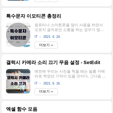
냥 텍스트로만으로는 감정을 전달하는 것을
와 채팅에 활용할 수 있는 다양한 특수문자
부족할 때가 많다. 기쁜 상황이 있을 때 기쁜
이모티콘 목록을 제공하는 ..
다라는 말과 기쁨을 뜻하는 이모티콘과 같
특수문자 이모티콘 총정리
이 보낸다면 기쁘다는 감정이 더 잘 전달될
것이다. 이전 글에서 특수문자 이모티콘을
컴퓨터나 스마튼폰을 많이 사용을 하면서
정리해봤는데 이번 글에서는 아이폰에서 키
오로지 글자로만 소통을 하는 경우가 많다.
보드를 추가해서 특수문자 이모티콘을 사용
메신저로 대화를 한다거나 SNS에서 게시글
하는 방법을 알아보려고 한다. 아이폰 특수
IT
2021. 6. 24.
을 올린다거나. 이럴 때 글자만 가지고 감정
문자 이모티콘 아이폰에서 사용이 가능한
을 표현하는 것은 한계가 있다. 그렇기 때문
더보기 ››
이모티콘은 카오모지 라는 이모티콘이다.
에 많은 사람들이 감정을 나타낼 수 있는 이
주로 일본에서 많이 사용되는 이모티콘인데
모티콘을 많이 사용을 한다. 그래서 이번 글
얼굴의 표정을 나타내는 이모티콘이 많다.
에서는 일반적으로 사람들이 많이 사용하는
아이폰에서는 Kana 키..
갤럭시 카메라 소리 끄기 무음 설정 - SetEdit
이모티콘 말고 특수문자들의 조합으로 만들
어진 특이한 특수문자 이모티콘들을 정리해
예전에 우리는 사진을 찍을 때는 필름 카메
보았다. 감정이나 상황별로 정리를 해보았
라로 찍었던 기억이 있을 것이다. 그다음 세
다. 기쁨 (´•̥ω•̥`) ･ั﹏･ั ๑•̥﹏•̥๑ ʘ̥﹏ʘ ʘ̥_ʘ̥ (｡ŏ
대에는 디지털카메라. 요즘은 진짜 전문적
﹏ŏ)｡ (o´〰`o) ٩(͡ï_͡ï☂•᷄ ρ•᷅ ･᷄ ︵･᷅ (ᗒᗣᗕ)՞ ( ͒ ́ඉ
IT
2021. 6. 16.
으로 사진을 찍는 것이 아니면 보통 휴대폰
.̫ ඉ ̀ ͒) ᆓᗣᆓ ᆍ︿ᆍ ( ˃ ⌑ ˂ഃ ) ಥಒ್ಲಥ (*ꆤ.̫ꆤ*)
카메라로 사진을 찍는다. 세상이 참 많이 좋
더보기 ››
ଵ˛̼ଵ ꒦..
아진 것이다. 각설하고 우리나라에서 출시
되는 스마트들은 카메라로 사진을 찍게 되
면 "찰칵"하는 촬영음이 나게 되어있다. 아
엑셀 함수 모음
마 도촬을 방지하기 위해서 촬영음이 나도