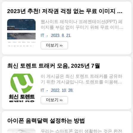
저작권 없는 무료 일러스트 사이트 10곳을
소개하려고 합니다. 안녕하세요, 여러분! 오
2023년 추천! 저작권 걱정 없는 무료 이미지 사이트 10곳
늘은 디자인 작업을 위한 무료 일러스트 사
이트에 대해 알아보려고 합니다. 일러스트
웹사이트 제작이나 프레젠테이션(PPT) 페
를 활용하면 웹사이트, 블로그, 소셜 미디어,
이지를 부담 없이 꾸미기 위해 무료 이미지
프로젝트 등 다양한 분야에서 디자인을 더
를 사용해야 하는 경우가 있는데요. 여기서
욱 돋보이게 할 수 있습니다. 하지만 일러스
IT
2023. 8. 21.
저작권 없는 무료 이미지란 이미지를 배포
트를 직접 그리기에는 시간이 부족하거나
하는 사람이 저작권을 내세우지 않고 조건
더보기 ››
그림 실력이 부족한 분들도 많습니다. 그래
없이 무료로 사용할 수 있는 이미지로 때로
서 이번에는 무료로 다양한 스타일의 일러
는 CCL(Creative Commons License)에 따
스트를 제공하는 사이트를 소개하려고 합니
라 출처를 표기하면 문제가 없는 것도 있습
다...
최신 토렌트 트래커 모음, 2025년 7월
니다. 요즘엔 스마트폰을 모두 휴대하고 있
기 때문에 필요한 이미지를 직접 찍을 수도
이 게시글은 최신 토렌트 트래커를 공유하
있지만 디자인을 위해 감각적인 사진이나
기 위한 게시글입니다. 토렌트를 이용해서
아이콘을 필요로 하기 때문에 저작권 걱정
파일을 다운로드할 때 다운로드 속도가 느
없는 무료 이미지 사이트를 소개합니다. 안
IT
2022. 10. 28.
리거나 다운로드가 되지 않을 때 최신 토렌
녕하세요, 여러분! 오늘은 저작권 걱정 없이
트 트래커를 추가한다면 파일을 다운로드할
더보기 ››
사용할 수 있는 무료 이미지 사이트에 대해
때 도움이 됩니다. 최신 토렌트 트래커를 추
알아보려고 합니다. 이미지를 필요로 하는
가해야 하는 경우토렌트 다운로드 속도가
다양한 상황에서 어떤 이미지 ..
느릴 때토렌트 다운로드가 되지 않을 때토
아이폰 음력달력 설정하는 방법
렌트를 빠르게 다운로드하고 싶을 때 최신
토렌트 트래커 리스트 모음아래의 토렌트
우리는 스마트폰 없이 생활하는 것은 완전
트래커를 복사해서 사용하기를 바랍니다.