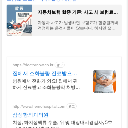
자동차보험 할증 기준: 사고 시 보험료 오르는 이유, 할증 계산법
자동차 사고가 발생하면 보험료가 할증될까봐
걱정하는 운전자들이 많습니다. 하지만 모든
사고가 할증으로 이어지는 것은 아니며, 자동
차보험 할증 기준을 정확히 알고 있다면 보험
료 인상을
https://doctornow.co.kr
광고
집에서 소화불량 진료받으세
요 365일 24시간 진료가능
병원에서 전화가 와요! 집에서 편
하게 진료받고 소화불량약 처방까
지!
http://www.hemohospital.com
광고
삼성항외과의원
치질, 하지정맥류 수술, 위 및 대장내시경검사, 5호