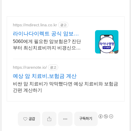
사 순위를 제
https://mdirect.lina.co.kr
광고
라이나다이렉트 공식 암보험
비갱신이니까 보험료 인상없
5060에게 필요한 암보험은? 진단
이
부터 최신치료비까지 비갱신으로
든든 보장(특약)
https://rarenote.io/
광고
예상 암 치료비,보험금 계산
비싼 암 치료비가 막막했다면 예상 치료비와 보험금
간편 계산하기
구독하기
공감