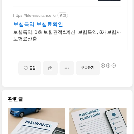
뜰살뜰 가성비 보험 찾기, 보험 가
입의 시작은 내보험료계산이 먼저!
https://life-insurance.kr
광고
보험특약 보험료확인
보험특약, 1초 보험견적&계산, 보험특약, 8개보험사
보험료산출
구독하기
공감
관련글