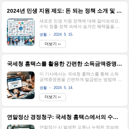
겠습니다. 더욱 건강한 눈을 위한 전략적 접
인 거래 환경을 제공합니다.보이스피싱 예
근법을 모색하면서, 눈 건강을 보호하고 개
방: 보이스피..
2024년 민생 지원 제도: 돈 되는 정책 소개 및 혜택 확인하기
선할 수 있는 핵심 정보를 발견하실 수 있을
것입니다. 눈 건강의 중요성과 근시, 난시,
새로운 민생 지원 정책에 대해 알아보세요.
원시의 차이눈 건강은 일상 생활에서 큰 역
수익 창출 정책 속에서 숨겨진 혜택들을 살
할을 하며, 종종 그 중요성을 간과하기 쉽습
펴보고, 국민의 생활을 더욱 풍성하게 만들
니다. 눈은 마음의 창으로 불리울 정도로, 우
생활
2024. 5. 15.
어 줄 다양한 지원 프로그램들을 소개합니
리의 삶과 건강에 큰 영향을 끼칩니다. 따라
다. K-패스를 이용하여 대중교통비를 최대
더보기 ››
서, 근시, 난시, 원시 같은 눈 문제를 정확히
53%까지 환급받는 방법부터, 청년을 위한
이해하고 이들의 차이를 파악함으로써, 눈
공연 지원 프로그램, 그리고 고립 및 은둔 청
건강을 효과적으로 관리하는..
소년과 학교 밖 청소년을 위한 강화된 지원
국세청 홈택스를 활용한 간편한 소득금액증명원 발급 방법
방안까지 모두 알아보세요. 또한, 농할상품
권을 통해 농축수산물을 30% 저렴하게 구
이 기사에서는 국세청 홈택스를 통해 소득
매하는 방법에 대해서도 설명합니다. 지금
금액증명원을 간편하게 발급받는 방법에 대
이 기사를 통해 2024년의 민생 지원 제도가
해 자세히 설명해 드립니다. 소득금액증명
어떻게 변화하고 있는지 확인해보세요. K-
생활
2024. 5. 14.
원의 중요성과 의미를 이해하고, 국세청 홈
패스로 최대 53% 대중교통비 환급: 모든 국
택스를 활용한 발급 절차를 순서대로 안내
더보기 ››
민 대상, 5월 1일부터 시작K-패스는 2024년
하겠습니다. 이 문서는 자신의 소득활동을
에 도입된 새로운 민생 지원 제도 중 하나로,
증명하는 데 필수적이므로, 발급 절차를 정
대중교통 이용자들에게 제..
확히 알고 있으면 발급 받는 데 큰 도움이 됩
연말정산 경정청구: 국세청 홈택스에서의 수정과 환급
니다. 국세청 홈택스의 온라인 서비스를 활
용하여 소득금액증명원을 어떻게 쉽고 빠르
연말정산 시 발생한 오류나 누락된 정보에
게 발급받을 수 있는지 함께 살펴보겠습니