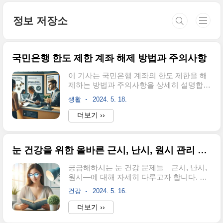
본문 바로가기
정보 저장소
국민은행 한도 제한 계좌 해제 방법과 주의사항
이 기사는 국민은행 계좌의 한도 제한을 해
제하는 방법과 주의사항을 상세히 설명합니
다. 국민은행이 설정한 한도 제한은 금융 사
생활
2024. 5. 18.
기를 방지하기 위한 조치이지만, 이를 해제
하는 방법에 대해 궁금하신 분들을 위해 준
더보기 ››
비했습니다. 여러분의 국민은행 계좌 관리
를 보다 원활하게 돕기 위해 필요한 정보를
제공합니다. 영업점 방문이 어려운 분들 또
눈 건강을 위한 올바른 근시, 난시, 원시 관리 및 관리 팁
는 비대면 서비스를 선호하시는 분들에게도
도움이 될 정보를 담았으니, 국민은행 계좌
궁금해하시는 눈 건강 문제들—근시, 난시,
사용에 관심이 있으시다면 이 기사를 참고
원시—에 대해 자세히 다루고자 합니다. 이
하세요! 한도 제한 계좌의 이해와 그 목적한
글에서는 눈 건강을 효과적으로 관리하는
도 제한 계좌는 국민은행의 보안 정책 하에
건강
2024. 5. 16.
방법과 유용한 관리 팁을 소개할 것입니다.
설정되며, 보이스피싱과 불법적인 금융 활
눈의 중요성부터 근시, 난시, 원시의 특징 및
더보기 ››
동을 예방하는 역할을 합니다. 이런 계좌 제
차이점에 이르기까지 체계적으로 탐구해보
한은 금융 거래의 안전을 확보하고 안정적