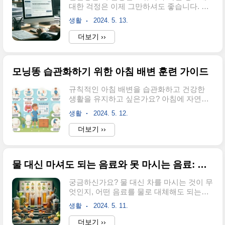
대한 걱정은 이제 그만하셔도 좋습니다. 본
다. 유용한 정보를 습득하여 일상 생활에서
글에서는 국세청 홈택스를 통한 연말정산
활용해 보시기 바랍니다. 국세청 홈택스를
생활
2024. 5. 13.
경정청구 방법을 자세히 알아보도록 하겠습
이용한 소득금액증명원 발급 방법 안내국세
니다. 연말정산 경정청구의 개념부터 신청
더보기 ››
청 홈택스를 활용해 간편하게 소득금액증명
방법까지, 꼼꼼하게 단계별로 안내해 드리
원을 발급받는 방법에 대해 알아봅니다. 소
며, 정확한 세무 신고 수정을 통해 환급 받을
득금액증명원의 의미와 중요성부터 발급 절
수 있는 방법을 제공해드리겠습니다. 지금
차까지 상세히 다루겠습니..
모닝똥 습관화하기 위한 아침 배변 훈련 가이드
부터 차근차근 알아보겠습니다.경정청구란
무엇인가?연말정산 과정에서 잘못 보고된
규칙적인 아침 배변을 습관화하고 건강한
내용이나 빠진 정보를 정정할 수 있는 절차
생활을 유지하고 싶은가요? 아침에 자연스
인 경정청구에 대해 설명드립니다. 이는 국
럽게 변기에 앉아 몸을 활성화하는 방법을
세청에 과도하게 납부된 세금을 돌려받거
생활
2024. 5. 12.
알면, 매일을 더 활기차게 시작할 수 있습니
나, 수정을 요청할 수 있는 중요한 과정입니
다. 올바른 식습관, 섬유질 섭취, 규칙적인
더보기 ››
다.핵심 사항:경정청구는 과도한 세금 납부
운동을 통해 건강한 대변을 유지할 수 있습
또는 정보 누락 시 사용됩니다.근로자가 지
니다. 아침 배변 습관이 건강에 미치는 긍정
난 연말정산을 잘못 처리했거나, 증빙 서류
적인 영향과 일상에서 쉽게 따를 수 있는 팁
를 제출하지 못한..
물 대신 마셔도 되는 음료와 못 마시는 음료: 보리차, 현미차, 루이보스차, 녹차, 옥수수수염차, 결명자차
들을 소개합니다. 이 글은 건강한 아침 습관
을 시작하는 데 도움이 될 가이드입니다. 아
궁금하신가요? 물 대신 차를 마시는 것이 무
침 배변의 건강적 중요성아침에 자연스럽게
엇인지, 어떤 음료를 물로 대체해도 되는지
변기에 앉아 몸을 활성화하는 것은 건강을
에 대해 알아보시나요? 이 글은 물 대신 마
유지하는 데 중요한 부분입니다. 왜 규칙적
생활
2024. 5. 11.
셔도 되는 음료와 피해야 할 음료에 대해 자
인 아침 배변이 중요한지 살펴보겠습니다.
세히 설명합니다. 보리차, 현미차, 루이보스
더보기 ››
일주기 리듬에 따른 배변:우리 몸은 하루의