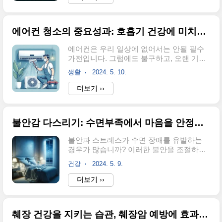
차 같은 음료들이 갖는 다양한 건강 혜택은
리듬에 따라 영향을 받습니다.아침 시간은
무엇일까요? 반면, 녹차, 옥수수수염차, 결
배변하기에 가장 적합할 수 있습니다.장 건
명자차는 어떤 주의사항을 갖고 있는지 알
강에..
에어컨 청소의 중요성과: 호흡기 건강에 미치는 영향을 알아봅시다
아볼까요? 이 글을 통해 수분 섭취의 중요성
과 올바른 방법을 자세히 알아보세요.물 대
에어컨은 우리 일상에 없어서는 안될 필수
신 마셔도 되는 음료: 보리차, 현미차, 루이
가전입니다. 그럼에도 불구하고, 오랜 기간
보스차수분 보충에 좋은 대체 음료로 알려
사용하거나 청소를 제대로 하지 않을 경우
진 보리차, 현미차, 루이보스차는 각각 독특
생활
2024. 5. 10.
호흡기 건강을 해칠 위험이 있습니다. 이 글
한 특성과 건강 이점을 지닙니다.보리차: 고
에서는 에어컨 청소의 중요성과 청소하는
더보기 ››
소하면서도 부담 없는 맛이 특징인 보리차
올바른 방법에 대해 자세히 살펴보겠습니
는 노폐물 제거와 변비 예방에 효과적이며,
다. 필터와 냉각핀을 청결하게 유지하는 방
소화 기관 건강에 이롭고 위 점막을 보..
법부터 실외기 청소와 필터 교체 주기에 이
불안감 다스리기: 수면부족에서 마음을 안정시키는 방법
르기까지 모든 것을 포괄적으로 다뤄보겠습
니다. 에어컨을 올바르게 관리하면 건강한
불안과 스트레스가 수면 장애를 유발하는
실내 환경을 유지할 수 있습니다. 호흡기 질
경우가 많습니까? 이러한 불안을 조절하고
환을 예방하고 상쾌한 실내 공간을 만들어
마음을 진정시키는 방법을 알아보겠습니다.
봅시다. 에어컨 청소의 중요성에어컨을 사
건강
2024. 5. 9.
불안의 다양한 측면과 그에 따른 신체적 및
용하지 않는 기간 동안 세균, 곰팡이와 같은
정신적 반응을 이해하고, 복식 호흡과 마음
더보기 ››
유해물질이 축적될 수 있습니다. 청소되지
챙김 명상을 통해 불안을 관리하는 방법을
않은 에어컨을 사용하면 호흡기 건강을 해
배워보세요. 자신의 내면적인 부정적 생각
칠 수 있으며, 곰팡이는 호흡기 질환을 유발
을 인식하고 긍정적인 메시지로 뇌를 재조
하고, 레지오넬..
췌장 건강을 지키는 습관, 췌장암 예방에 효과적인 방법은?
정하는 방법을 통해, 불안과 스트레스를 효