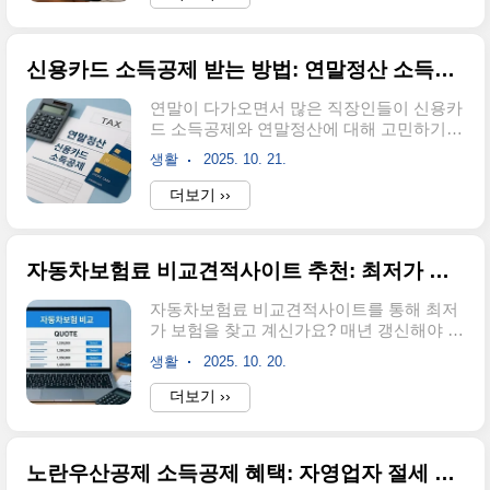
높기 때문에 종합소득세 환급금 조회와 입
계산하는 가장 간단한 방법은 적립금 × 연금
금일 확인은 필수적인 과정이죠.안녕하세
수령률 공식을 사용하는 것입니다. 여기서
요! 오늘은 종합소득세 환급금에 대해 자세
적립..
신용카드 소득공제 받는 방법: 연말정산 소득공제, 신용카드 공제 한도
히 알아보겠습니다. 환급금이 정확히 무엇
인지부터 시작해서 조회 방법, 언제 입금되
연말이 다가오면서 많은 직장인들이 신용카
는지, 누가 받을 수 있는지까지 한번에 정리
드 소득공제와 연말정산에 대해 고민하기
해드릴게요. 특히 홈택스나 손택스에서 간
시작합니다. 올해 신용카드를 얼마나 썼는
편하게 확인하는 방법과 새로 도입된 원클
생활
2025. 10. 21.
지, 공제 한도는 얼마인지, 어떤 카드를 사용
릭 환급신고 서비스까지 상세하게 안내해드
해야 더 많은 혜택을 받을 수 있는지 궁금증
더보기 ››
리니 끝까지 읽어보시면 도움이 될 것입니
이 생기죠.안녕하세요! 연말정산 시즌을 맞
다.종합소득세 환급금이란 무엇인지 알아보
아 신용카드 소득공제에 대한 모든 정보를
기종합소득세 환급금은 이미 납부한 세금이
정리해드리려고 합니다. 똑같은 금액을 소
실제로 내야 할 세금보다..
자동차보험료 비교견적사이트 추천: 최저가 보험료 비교, 자동차보험 비교사이트
비해도 어떤 결제수단을 사용하느냐에 따라
받을 수 있는 공제 혜택이 크게 달라집니다.
자동차보험료 비교견적사이트를 통해 최저
이 글을 통해 신용카드 소득공제의 기본 원
가 보험을 찾고 계신가요? 매년 갱신해야 하
리부터 실전 활용법까지 완벽하게 이해하실
는 자동차보험료, 조금이라도 절약하고 싶
수 있을 거예요. 13월의 월급이라 불리는 연
생활
2025. 10. 20.
은 마음은 모든 운전자의 공통된 고민입니
말정산, 제대로 준비해서 최대한의 혜택을
다. 하지만 수많은 보험사와 복잡한 담보 조
더보기 ››
받아보세요.신용카드 소득공제 기본 조건과
건 때문에 어디서부터 비교해야 할지 막막
계산 방법신용카드 소득공제는 총급여의
하기만 하죠.안녕하세요! 오늘은 자동차보
25%를 초과한 금액부터 적용됩니다. 예를
험료를 효과적으로 절약할 수 있는 비교견
들어 연봉..
노란우산공제 소득공제 혜택: 자영업자 절세 방법, 노란우산공제 가입 조건
적사이트 활용법에 대해 자세히 알아보겠습