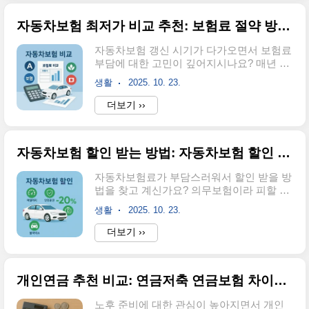
세요! 오늘은 청년내일저축계좌의 모든 것
환급받을 수 있는 조건경정청구는 이미 신
을 자세히 알아보겠습니다. 연령 제한부터
고하고 납부한..
자동차보험 최저가 비교 추천: 보험료 절약 방법, 자동차보험 비교사이트
소득 조건, 정부지원금 혜택, 그리고 실제 신
청 과정까지 완벽하게 정리해드릴게요. 특
자동차보험 갱신 시기가 다가오면서 보험료
히 군인이나 공무원도 가입 가능한지, 어떤
부담에 대한 고민이 깊어지시나요? 매년 달
상품과 중복이 안 되는지도 꼼꼼히 살펴보
라지는 보험료 때문에 어떤 보험사를 선택
겠습니다. 이 글을 끝까지 읽으시면 청년내
생활
2025. 10. 23.
해야 할지 막막하실 텐데요. 자동차보험 비
일저축계좌 가입 여부를 확실히 결정하실
교를 통해 연간 수십만원을 절약할 수 있는
더보기 ››
수 있을 거예요.청년내일저축계좌 가입조건
방법과 추가 캐시백 혜택까지 받을 수 있는
과 연령 제한청년내일저축계좌는 만 19세
실용적인 정보를 알려드리겠습니다.안녕하
이상 34세 이하의 청년이 기본 대상입니다.
세요! 자동차보험료 절약에 관심이 많으신
하지만 소득 수준에..
자동차보험 할인 받는 방법: 자동차보험 할인 특약, 보험료 절약 방법
분들을 위해 유용한 정보를 준비했습니다.
많은 분들이 기존 보험을 단순 갱신하는 경
자동차보험료가 부담스러워서 할인 받을 방
우가 많은데, 실제로는 매년 보험사별 보험
법을 찾고 계신가요? 의무보험이라 피할 수
료가 다르게 책정되어 비교만으로도 상당한
없는 자동차보험이지만, 다양한 할인 특약
금액을 절약할 수 있어요. 특히 온라인 비교
생활
2025. 10. 23.
을 제대로 활용하면 보험료를 최대 46%까
사이트를 활용하면 한 번의 정보 입력으로
지 절약할 수 있습니다. 마일리지 할인부터
더보기 ››
여러 보험사 견적을 확인할 수 있고, 추가 혜
안전운전 점수, 자녀 할인까지 모든 할인 혜
택까지 받을 수 있습니다.자동차보험 비교
택을 놓치지 마세요.안녕하세요! 오늘은 자
의 필요성과 보험료 절약 효과자동차보험료
동차보험 할인 특약의 모든 것을 정리해드
는 매년 변동..
개인연금 추천 비교: 연금저축 연금보험 차이점, 세액공제 혜택
리겠습니다. 매년 지출하는 보험료를 줄일
수 있는 실질적인 방법들을 알아보시고, 여
노후 준비에 대한 관심이 높아지면서 개인
러분의 상황에 맞는 최적의 할인 조합을 찾