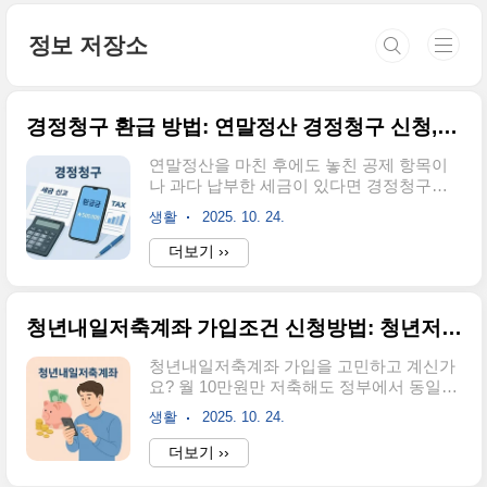
본문 바로가기
정보 저장소
경정청구 환급 방법: 연말정산 경정청구 신청, 환급기간
연말정산을 마친 후에도 놓친 공제 항목이
나 과다 납부한 세금이 있다면 경정청구를
통해 환급받을 수 있습니다. 특히 최근 5년
생활
2025. 10. 24.
이내 세금 신고에서 실수가 있었다면 상당
한 금액을 돌려받을 가능성이 높습니다. 많
더보기 ››
은 사람들이 경정청구 제도를 모르거나 신
청 방법이 복잡하다고 생각해 포기하는 경
우가 많습니다.안녕하세요! 오늘은 경정청
청년내일저축계좌 가입조건 신청방법: 청년저축 혜택, 청년내일저축 소득조건
구를 통해 세금을 환급받는 구체적인 방법
을 알아보겠습니다. 단순히 개념만 설명하
청년내일저축계좌 가입을 고민하고 계신가
는 것이 아니라, 실제로 신청할 수 있는 단계
요? 월 10만원만 저축해도 정부에서 동일한
별 가이드와 성공 확률을 높이는 실용적인
금액을 지원해주는 이 특별한 저축 상품은
팁까지 모두 담았습니다. 혹시 지난 몇 년간
생활
2025. 10. 24.
많은 청년들에게 목돈 마련의 기회를 제공
연말정산에서 빠뜨린 항목이 있거나, 세금
하고 있습니다. 하지만 가입조건과 신청방
더보기 ››
을 더 많이 낸 것 같다는 생각이 든다면 이
법이 복잡해 망설이는 분들이 많죠.안녕하
글이 큰 도움이 될 것입니다.경정청구 뜻과