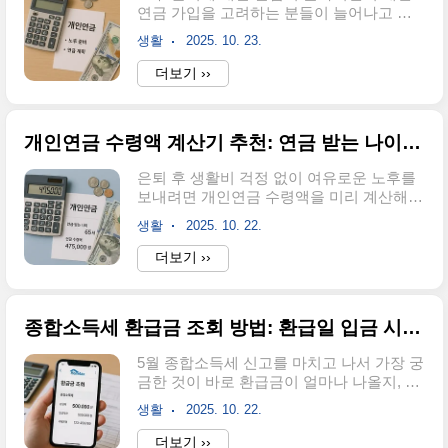
연금 가입을 고려하는 분들이 늘어나고 있
아보세요. 특히 운전 패턴과 가족 구성에 따
습니다. 하지만 연금저축과 연금보험 중 어
라 받을 수 있는 할인 혜택이 크게 달라지니
생활
2025. 10. 23.
떤 상품이 내게 맞는지, 세액공제 혜택은 어
까요.마일리지 할인으로 최대 46% 보험료
떻게 받는지 고민이 많으실 텐데요.안녕하
더보기 ››
절약하기마일리지 할인 특약은 자동차보험
세요! 오늘은 개인연금의 모든 것을 한 번에
할인 중에서 가장 큰 할인율을 제공하는 특
정리해드리겠습니다. 연금저축과 연금보험
약입니다. 연간 주행거리가 적을수록 사고
의 차이점부터 세액공제 혜택, 상황별 맞춤
위험이 낮..
개인연금 수령액 계산기 추천: 연금 받는 나이, 개인연금 수령방법
상품 선택법까지 꼼꼼히 알아보세요. 이 글
을 읽고 나면 내 상황에 딱 맞는 개인연금을
은퇴 후 생활비 걱정 없이 여유로운 노후를
선택할 수 있을 거예요. 노후 준비, 더 이상
보내려면 개인연금 수령액을 미리 계산해보
미루지 마시고 지금 바로 시작해보세요!연
는 것이 중요합니다. 내가 지금까지 납입한
금저축과 연금보험 차이점 비교개인연금은
생활
2025. 10. 22.
연금으로 매달 얼마나 받을 수 있는지, 언제
크게 연금저축과 연금보험으로 나뉩니다.
부터 받을 수 있는지 궁금하지 않으신가요?
더보기 ››
두 상품의 가장 큰 차이점은 세제 혜택을 받
개인연금 계산기를 활용하면 복잡한 계산
는 시점과 운용 방식에 있어요.연금저축은
없이도 예상 수령액을 쉽게 확인할 수 있어
납입할 때 세액공제 혜택을 받는 반면, 연금
요.안녕하세요! 오늘은 개인연금 수령액을
보험은 ..
종합소득세 환급금 조회 방법: 환급일 입금 시기, 환급 대상 확인법
정확하게 계산하는 방법부터 절세 혜택까지
한번에 정리해드릴게요. 연금보험과 연금저
5월 종합소득세 신고를 마치고 나서 가장 궁
축, IRP까지 상품별로 다른 수령 조건과 방
금한 것이 바로 환급금이 얼마나 나올지, 언
법들을 자세히 알아보겠습니다. 이 글을 끝
제 받을 수 있는지에 대한 것입니다. 프리랜
까지 읽으시면 나에게 맞는 최적의 연금 수
생활
2025. 10. 22.
서나 개인사업자라면 원천징수로 미리 낸
령 전략을 세울 수 있을 거예요.개인연금 수
세금이 실제보다 많아서 환급받을 가능성이
더보기 ››
령액 계산하는 쉬운 방법개인연금 수령액을