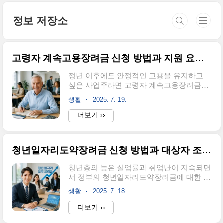
본문 바로가기
정보 저장소
고령자 계속고용장려금 신청 방법과 지원 요건 완벽 분석
정년 이후에도 안정적인 고용을 유지하고
싶은 사업주라면 고령자 계속고용장려금이
얼마나 큰 도움이 되는지 알고 계신가요?안
생활
2025. 7. 19.
녕하세요. 오늘은 고령자 계속고용장려금의
지원 요건부터 신청 방법, 그리고 성공적인
더보기 ››
활용 방안까지 상세히 알아보겠습니다. 이
제도는 정년을 맞은 근로자를 계속 고용하
는 사업주에게 실질적인 경제적 지원을 제
청년일자리도약장려금 신청 방법과 대상자 조건 완벽 가이드
공하는 중요한 정책입니다. 많은 사업주분
들이 놓치기 쉬운 세부 조건들과 실무에서
청년층의 높은 실업률과 취업난이 지속되면
꼭 필요한 팁들을 함께 살펴보면서, 여러분
서 정부의 청년일자리도약장려금에 대한 관
의 사업장에서도 이 혜택을 최대한 활용할
심이 급격히 증가하고 있습니다. 이 제도를
수 있도록 도움을 드리겠습니다.고령자 계
생활
2025. 7. 18.
통해 실제로 어떤 혜택을 받을 수 있고, 나는
속고용장려금 지원 대상과 기본 요건고령자
과연 대상자가 될 수 있을까요?안녕하세요!
더보기 ››
계속고용장려금은 정년 이후에도 근로자를
오늘은 청년일자리도약장려금의 신청 방법
계속 고용하는 사업주를 지원하기 위한 제