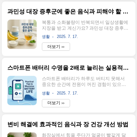
과 대상자 조건에 대해 상세히 알아보겠습
도입니다. 지원 대상이 되려면 사업주와 근
니다. 이 글에서는 제도의 기본 개념부터 실
로자 모두 특정 요건을 충족..
과민성 대장 증후군에 좋은 음식과 피해야 할 음식 알아보기
제 신청 과정, 지원 금액, 그리고 성공적인
신청을 위한 실용적인 팁까지 모든 정보를
복통과 소화불량이 반복되면서 일상생활에
체계적으로 정리했습니다. 정규직 취업을
지장을 받고 계신가요? 과민성 대장 증후군
꿈꾸는 청년과 인재 채용을 고민하는 기업
은 현대인의 스트레스와 불규칙한 식습관으
모두에게 도움이 되는 핵심 정보를 확인해
생활
2025. 7. 17.
로 인해 점점 더 많은 사람들이 겪고 있는 질
보세요.청년일자리도약장려금이란 무엇인
환입니다.안녕하세요. 오늘은 과민성 대장
더보기 ››
가요청년일자리도약장려금은 청년층의 정
증후군의 증상과 원인, 그리고 장 건강을 위
규직 취업을 촉진하고 기업의 고용 창출을
한 음식 선택에 대해 자세히 알아보겠습니
지원하는 정부 정책입니다. 이 제도는 단순
다. 이 글을 통해 장 건강을 개선하는 실용적
한 일회성 지원이 아닌..
스마트폰 배터리 수명을 2배로 늘리는 실용적인 방법
인 방법들을 찾아보시고, 건강한 식습관을
만들어가는 데 도움이 되길 바랍니다. 과민
스마트폰 배터리가 하루도 버티지 못해서
성 대장 증후군으로 고생하고 계신 분들께
중요한 순간에 전원이 꺼진 경험이 있으신
서는 끝까지 읽어보시면 분명 유용한 정보
가요? 매일 휴대폰 충전기를 들고 다니며 배
를 얻으실 수 있을 것입니다.과민성 대장 증
생활
2025. 7. 17.
터리 부족에 시달리는 분들이 많습니다.안
후군의 주요 증상과 원인 파악하기과민성
녕하세요! 오늘은 스마트폰 배터리 수명을 2
더보기 ››
대장 증후군은 장의 기능 이상으로 인해 발
배로 늘리는 실용적인 방법에 대해 말씀드
생하는 만성 소화기 질환입니다. 이 질환의
리겠습니다. 간단한 설정 변경과 올바른 사
가장 특징적인 증상은 복통과 함께 나타나
용 습관만으로도 배터리 성능을 크게 개선
는 배변 습관..
변비 해결에 효과적인 음식과 장 건강 개선 방법
할 수 있는데요, 이 글을 끝까지 읽으시면 배
터리 교체 비용을 아끼고 더 오랫동안 스마
화장실에서 힘을 주다가 얼굴이 빨갛게 달
트폰을 사용할 수 있는 노하우를 얻으실 수