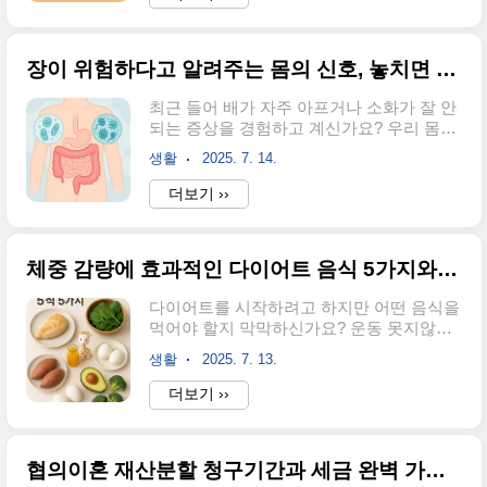
시는 변비 문제에 대해 깊이 있게 다뤄보려
균을 늘리는 방법발효식품은 장건강 개선의
고 합니다. 단순히 불편한 증상이라고 생각
핵심 요소로, 프로바이오틱스라고 불리는
하기 쉽지만, 변비는 우리 몸의 건강 상태를
유익균이 풍부하게 들어있습니..
장이 위험하다고 알려주는 몸의 신호, 놓치면 안 되는 장 건강 적신호
알려주는 중요한 신호입니다. 이 글에서는
변비의 근본적인 원인부터 자연스럽고 효과
최근 들어 배가 자주 아프거나 소화가 잘 안
적인 해결 방법까지 실용적인 정보를 제공
되는 증상을 경험하고 계신가요? 우리 몸의
해드리겠습니다. 지금부터 함께 건강한 장
장은 단순히 음식을 소화하는 기관이 아닙
을 만들어가는 여정을 시작해보세요.변비의
생활
2025. 7. 14.
니다. 면역력의 70% 이상을 담당하고 뇌와
주요 원인과 우리 몸에 미치는 영향변비해
도 밀접한 연결고리를 가진 중요한 기관이
더보기 ››
결방법을 알아보기 전에 먼저 원인을 정확
죠.안녕하세요! 오늘은 장이 우리에게 보내
히 파악하는 것이 중요합니다. 변비는 일주
는 위험 신호들과 장건강증상에 대해 자세
일에 3회 미만의 배변이나 배변 시 과도한
히 알아보려고 합니다. 많은 분들이 단순한
힘이 필요한 ..
체중 감량에 효과적인 다이어트 음식 5가지와 활용법
소화불량으로 여기고 넘어가는 증상들이 사
실은 장 건강 악화의 심각한 경고일 수 있거
다이어트를 시작하려고 하지만 어떤 음식을
든요. 복통부터 피부 트러블, 면역력 저하까
먹어야 할지 막막하신가요? 운동 못지않게
지 다양한 신호들을 통해 우리 장의 상태를
중요한 것이 바로 올바른 식단인데, 잘못된
파악하고 개선하는 방법을 함께 살펴보겠습
생활
2025. 7. 13.
음식 선택은 오히려 체중 증가로 이어질 수
니다.복통과 복부 팽만감으로 알아보는 장
있어요.안녕하세요! 오늘은 정말 효과적인
더보기 ››
건강 상태장 건강이 나빠지면 가장 먼저 나
다이어트 음식 5가지를 소개해드리려고 해
타나는 증상이 바로 복통과 복부 팽만감입
요. 이 음식들만 제대로 알고 드셔도 체중 감
니다. 식사 후 배가 빵빵하게 부풀어 오르거
량에 큰 도움이 될 거예요. 단순히 적게 먹는
나 가스..
협의이혼 재산분할 청구기간과 세금 완벽 가이드
것이 아니라 어떤 음식을 선택하느냐가 다