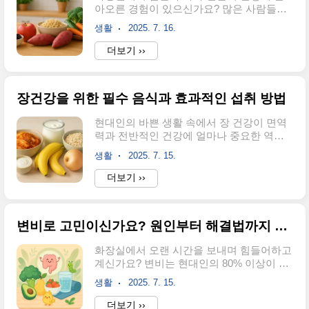
아오른 경험이 있으신가요? 많은 사람들이
있습니다. 복잡한 기술적 내용보다는 누구
변비로 인해 일상생활에서 불편함을 겪고
나 쉽게 따라할 수 있는 실용적인 팁들로 구
생활
2025. 7. 16.
있지만, 올바른 음식 선택만으로도 이런 고
성했으니 바로 적용해보세요.배터리 소모를
민을 해결할 수 있습니다.안녕하세요. 오늘
더보기 ››
줄이는 스마트폰 설정 최적화화면 밝기 조
은 변비해결음식과 장 건강을 위한 실질적
절이 배터리 절약의 핵심입니다. 스마트폰
인 방법들을 소개해드리려고 합니다. 변비
배터리 소모의 약 30-40%가 디스플레이에
는 단순히 불편한 증상을 넘어서 전신 건강
서 발생하기 ..
장건강을 위한 필수 음식과 효과적인 섭취 방법
에도 영향을 미칠 수 있어요. 이 글에서는 과
학적으로 입증된 변비 완화 음식부터 올바
현대인의 바쁜 생활 속에서 장 건강이 면역
른 식습관, 그리고 생활 패턴까지 종합적으
력과 전반적인 건강에 얼마나 중요한 역할
로 다뤄보겠습니다. 마지막까지 읽으시면
을 하는지 알고 계시나요? 많은 사람들이 소
변비로 인한 스트레스에서 벗어나 건강한
생활
2025. 7. 15.
화불량이나 변비로 고민하면서도 정작 어떤
장을 만드는 비법을 얻으실 수 있을 거예요.
음식이 장건강에 도움이 되는지 제대로 알
더보기 ››
변비 완화에 도움되는 필수 음식 10가지변
지 못하는 경우가 많습니다.안녕하세요! 오
비해결음식 중에서도 특히 효과가 뛰어난
늘은 장건강을 개선하고 유지하는 데 필수
음식들이 있습니다. 프룬은 변비 완화의 대
적인 음식들과 그 효과적인 섭취 방법에 대
표적인 음식으로, 10..
변비로 고민이신가요? 원인부터 해결법까지 한번에 알아보는 완벽 가이드
해 자세히 알아보겠습니다. 발효식품부터
식이섬유가 풍부한 음식, 프리바이오틱스
화장실에서 오랜 시간을 보내며 힘들어하고
음식까지 과학적 근거와 함께 실생활에 바
계신가요? 변비는 현대인의 80% 이상이 한
로 적용할 수 있는 실용적인 정보를 제공해
번쯤 경험하는 흔한 증상이지만, 방치하면
드릴 예정입니다. 건강한 장을 만들어 전체
생활
2025. 7. 15.
심각한 건강 문제로 이어질 수 있습니다.안
적인 컨디션을 향상시키고 싶으시다면 끝까
녕하세요! 오늘은 많은 분들이 고민하고 계
더보기 ››
지 읽어보시기 바랍니다.발효식품으로 유익