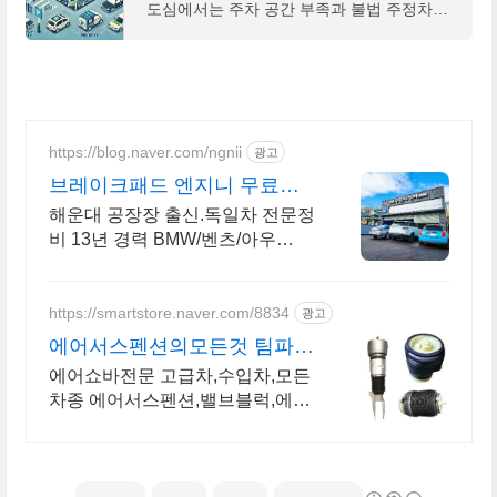
도심에서는 주차 공간 부족과 불법 주정차로
인한 갈등이 빈번하게 발생합니다. 이런 문제
를 해결하기 위해 다양한 전용 주차구역이 마
련되어 있지
https://blog.naver.com/ngnii
광고
브레이크패드 엔지니 무료점
검
해운대 공장장 출신.독일차 전문정
비 13년 경력 BMW/벤츠/아우
디/VW/MINI 엔진 수리 전문. 대차
지원.
https://smartstore.naver.com/8834
광고
에어서스펜션의모든것 팀파츠
몰 모든재생쇼바 전문 팀파츠
에어쇼바전문 고급차,수입차,모든
몰
차종 에어서스펜션,밸브블럭,에어
컴프레셔,에어스프링