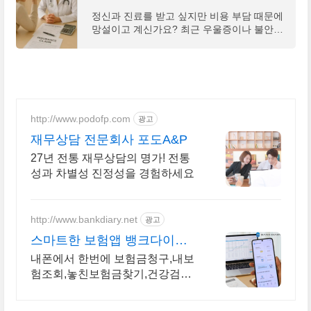
정신과 진료를 받고 싶지만 비용 부담 때문에
망설이고 계신가요? 최근 우울증이나 불안장
애로 정신과를 찾는 분들이 늘어나면서 정신
과 실비보험 청구에 대한 관심도 높아지고 있
습니다. 실제
http://www.podofp.com
광고
재무상담 전문회사 포도A&P
27년 전통 재무상담의 명가! 전통
성과 차별성 진정성을 경험하세요
http://www.bankdiary.net
광고
스마트한 보험앱 뱅크다이어
리
내폰에서 한번에 보험금청구,내보
험조회,놓친보험금찾기,건강검진
결과조회,건강예측